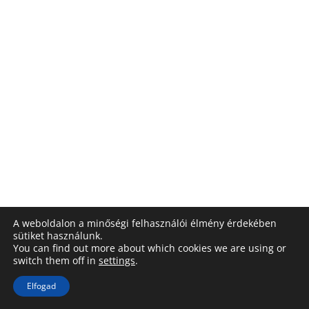
A weboldalon a minőségi felhasználói élmény érdekében
sütiket használunk.
You can find out more about which cookies we are using or
switch them off in
settings
.
Elfogad