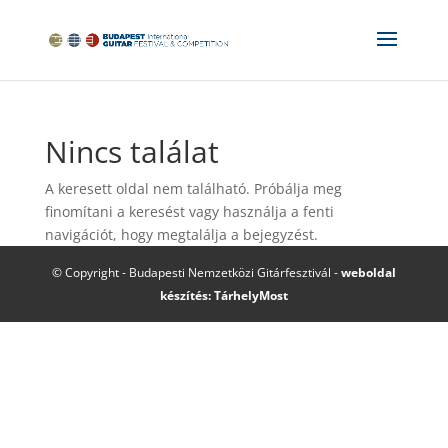
Nincs találat
A keresett oldal nem található. Próbálja meg
finomítani a keresést vagy használja a fenti
navigációt, hogy megtalálja a bejegyzést.
© Copyright - Budapesti Nemzetközi Gitárfesztivál -
weboldal
készítés: TárhelyMost