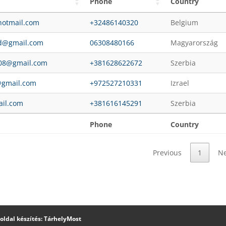
Phone
Country
hotmail.com
+32486140320
Belgium
nd@gmail.com
06308480166
Magyarország
608@gmail.com
+381628622672
Szerbia
gmail.com
+972527210331
Izrael
ail.com
+381616145291
Szerbia
Phone
Country
Previous
1
Ne
oldal készítés: TárhelyMost