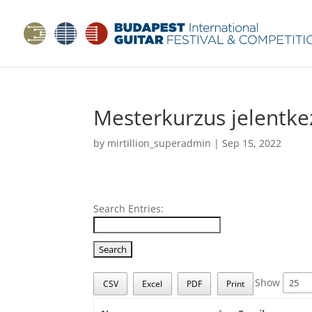
Mesterkurzus jelentk
by
mirtillion_superadmin
|
Sep 15, 2022
Search Entries:
Show
CSV
Excel
PDF
Print