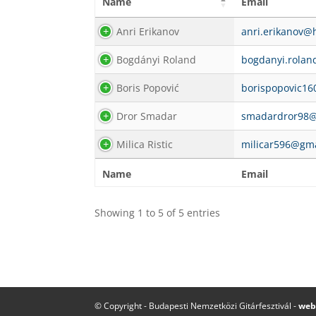
Name
Email
Anri Erikanov
anri.erikanov@
Bogdányi Roland
bogdanyi.rola
Boris Popović
borispopovic1
Dror Smadar
smadardror98@
Milica Ristic
milicar596@gm
Name
Email
Showing 1 to 5 of 5 entries
© Copyright - Budapesti Nemzetközi Gitárfesztivál -
web